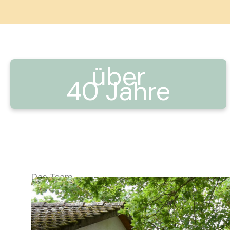
über
40 Jahre
Das Team