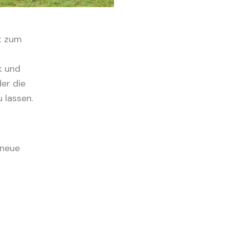
it zum
k und
er die
u lassen.
 neue