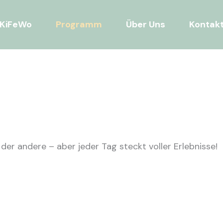
KiFeWo
Programm
Über Uns
Kontak
e der andere – aber jeder Tag steckt voller Erlebnisse!