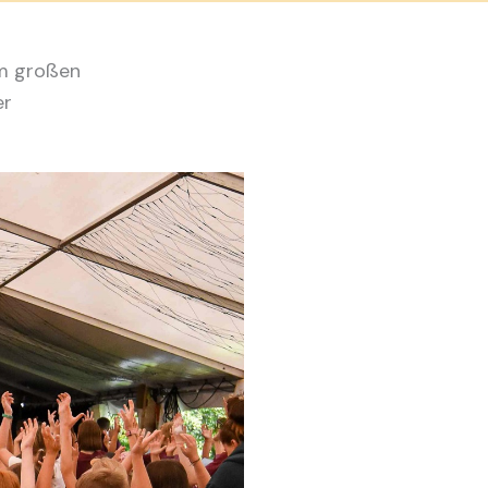
im großen
er